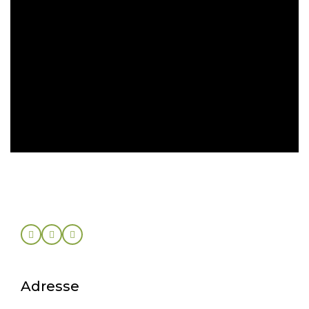
Paiement sécurisé
Retrait gratuit en magasin
Retour sous 30 jours
Adresse