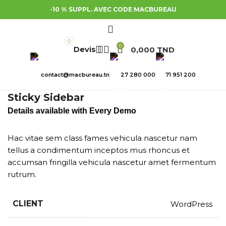
-10 % SUPPL. AVEC CODE MACBUREAU
0
0
0,000
TND
contact@macbureau.tn
27 280 000
71 951 200
Sticky Sidebar
Details available with Every Demo
Hac vitae sem class fames vehicula nascetur nam
tellus a condimentum inceptos mus rhoncus et
accumsan fringilla vehicula nascetur amet fermentum
rutrum.
CLIENT
WordPress