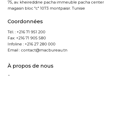
75, av. kheireddine pacha immeuble pacha center
magasin bloc "c" 1073 montpaisir. Tunisie
Coordonnées
Tél. : +216 71 951 200
Fax: +216 71 905 580
Infoline : +216 27 280 000
Email : contact@macbureau.tn
À propos de nous
A propos
Boutique
Blog
Contact
Conditions Générale de vente
Livraison
SAV