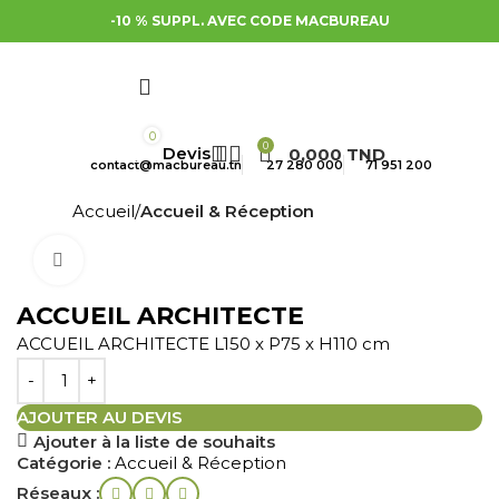
-10 % SUPPL. AVEC CODE MACBUREAU
0
0
0,000
TND
contact@macbureau.tn
27 280 000
71 951 200
Accueil
Accueil & Réception
Cliquez pour agrandir
ACCUEIL ARCHITECTE
ACCUEIL ARCHITECTE L150 x P75 x H110 cm
AJOUTER AU DEVIS
Ajouter à la liste de souhaits
Catégorie :
Accueil & Réception
Réseaux :