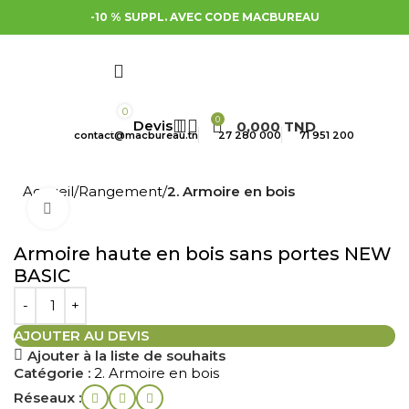
-10 % SUPPL. AVEC CODE MACBUREAU
0
0
0,000
TND
contact@macbureau.tn
27 280 000
71 951 200
Accueil
Rangement
2. Armoire en bois
Cliquez pour agrandir
Armoire haute en bois sans portes NEW
BASIC
AJOUTER AU DEVIS
Ajouter à la liste de souhaits
Catégorie :
2. Armoire en bois
Réseaux :