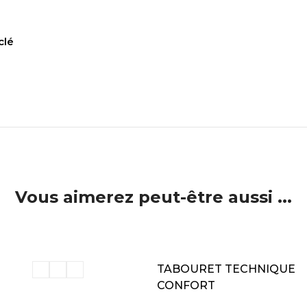
clé
)
Vous aimerez peut-être aussi ...
ER AU PANIER
AJOUTER AU PANIER
TABOURET TECHNIQUE
CONFORT