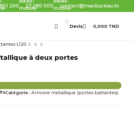
 951 200
27 280 000
contact@macbureau.tn
0
0,000
TND
ttantes L120
allique à deux portes
its
Catégorie :
Armoire metallique (portes battantes)