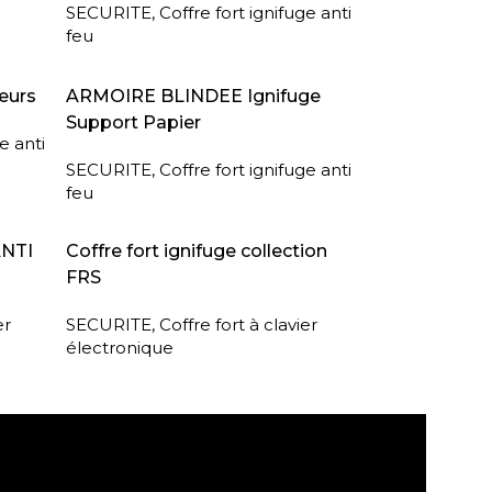
SECURITE
,
Coffre fort ignifuge anti
feu
LIRE LA SUITE
eurs
ARMOIRE BLINDEE Ignifuge
Support Papier
e anti
SECURITE
,
Coffre fort ignifuge anti
feu
LIRE LA SUITE
ANTI
Coffre fort ignifuge collection
FRS
er
SECURITE
,
Coffre fort à clavier
électronique
agasin
Retour sous 30 jours