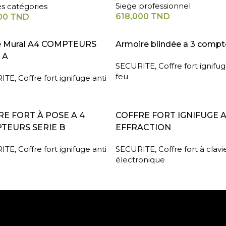
Siege professionnel
es catégories
618,000
TND
00
TND
A SUITE
LIRE LA SUITE
e Mural A4 COMPTEURS
Armoire blindée a 3 compt
 A
SECURITE
,
Coffre fort ignifug
feu
ITE
,
Coffre fort ignifuge anti
A SUITE
LIRE LA SUITE
E FORT À POSE A 4
COFFRE FORT IGNIFUGE 
TEURS SERIE B
EFFRACTION
ITE
,
Coffre fort ignifuge anti
SECURITE
,
Coffre fort à clavi
électronique
Paiement sécurisé
Retrait gratuit en m