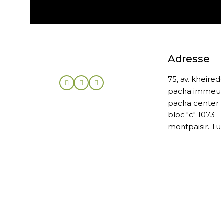
Adresse
75, av. kheire
pacha immeu
pacha center
bloc "c" 1073
montpaisir. Tu