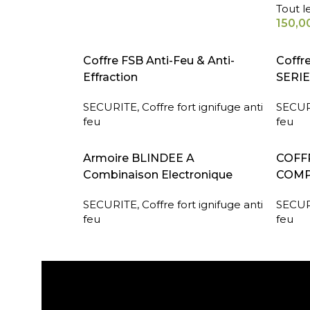
Tout l
150,0
LIRE LA SUITE
LIRE L
Coffre FSB Anti-Feu & Anti-
Coffr
Effraction
SERIE
SECURITE
,
Coffre fort ignifuge anti
SECUR
feu
feu
LIRE LA SUITE
LIRE L
Armoire BLINDEE A
COFFR
Combinaison Electronique
COMP
SECURITE
,
Coffre fort ignifuge anti
SECUR
feu
feu
Expédition gratuite