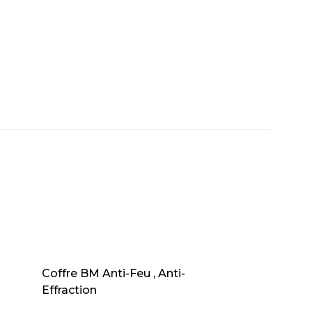
AJOUTER AU PANIER
Coffre BM Anti-Feu , Anti-
Effraction