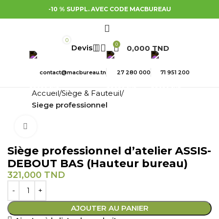
-10 % SUPPL. AVEC CODE MACBUREAU
0
0
0,000
TND
contact@macbureau.tn
27 280 000
71 951 200
Accueil
Siège & Fauteuil
Siege professionnel
Cliquez pour agrandir
Siège professionnel d’atelier ASSIS-
DEBOUT BAS (Hauteur bureau)
321,000
TND
AJOUTER AU PANIER