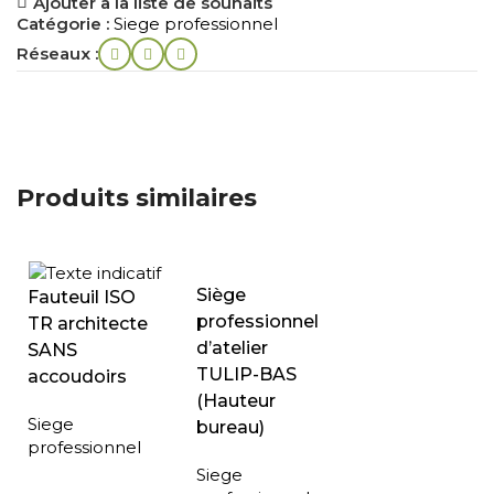
Ajouter à la liste de souhaits
Catégorie :
Siege professionnel
Réseaux :
Produits similaires
Siège
Fauteuil ISO
professionnel
TR architecte
d’atelier
SANS
TULIP-BAS
accoudoirs
(Hauteur
Siege
bureau)
professionnel
Siege