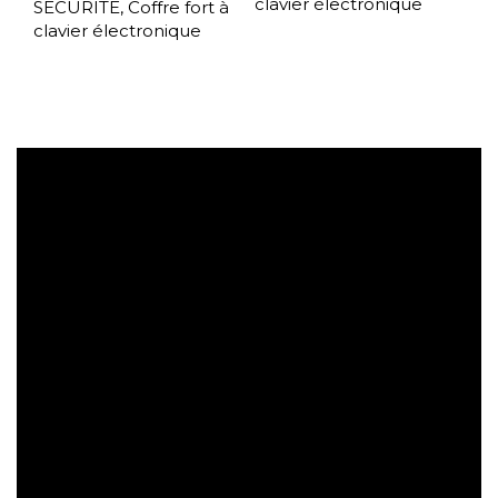
clavier électronique
SECURITE
,
Coffre fort à
clavier électronique
Expédition gratuite
Paiement sécurisé
Retrait gratuit en magasin
Retour sous 30 jours