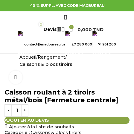
-10 % SUPPL. AVEC CODE MACBUREAU
0
0
0,000
TND
contact@macbureau.tn
27 280 000
71 951 200
Accueil
Rangement
Caissons & blocs tiroirs
Cliquez pour agrandir
Caisson roulant à 2 tiroirs
métal/bois [Fermeture centrale]
AJOUTER AU DEVIS
Ajouter à la liste de souhaits
Catégorie :
Caissons & blocs tiroirs