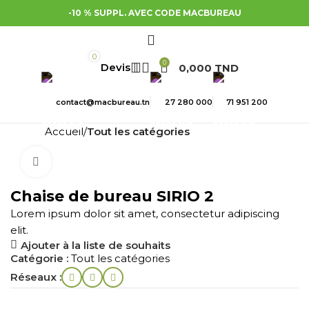
-10 % SUPPL. AVEC CODE MACBUREAU
0
0
0,000
TND
contact@macbureau.tn
27 280 000
71 951 200
Accueil
Tout les catégories
Cliquez pour agrandir
Chaise de bureau SIRIO 2
Lorem ipsum dolor sit amet, consectetur adipiscing
elit.
Ajouter à la liste de souhaits
Catégorie :
Tout les catégories
Réseaux :