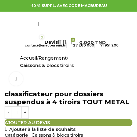
-10 % SUPPL. AVEC CODE MACBUREAU
0
0
0,000
TND
contact@macbureau.tn
27 280 000
71 951 200
Accueil
Rangement
Caissons & blocs tiroirs
Cliquez pour agrandir
classificateur pour dossiers
suspendus à 4 tiroirs TOUT METAL
AJOUTER AU DEVIS
Ajouter à la liste de souhaits
Catégorie :
Caissons & blocs tiroirs