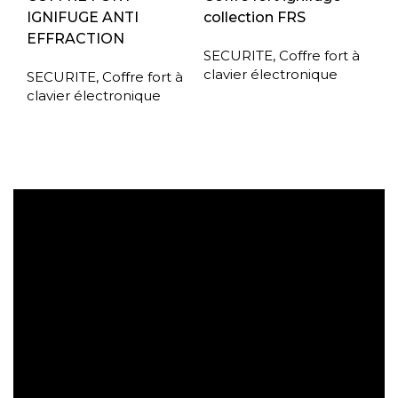
IGNIFUGE ANTI
collection FRS
EFFRACTION
SECURITE
,
Coffre fort à
clavier électronique
SECURITE
,
Coffre fort à
clavier électronique
Expédition gratuite
Paiement sécurisé
Retrait gratuit en magasin