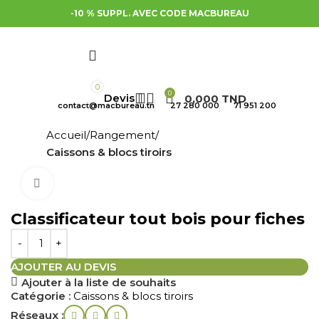
-10 % SUPPL. AVEC CODE MACBUREAU
0
0
0,000
TND
contact@macbureau.tn
27 280 000
71 951 200
Accueil
Rangement
Caissons & blocs tiroirs
Cliquez pour agrandir
Classificateur tout bois pour fiches
AJOUTER AU DEVIS
Ajouter à la liste de souhaits
Catégorie :
Caissons & blocs tiroirs
Réseaux :