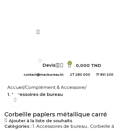
-10 % SUPPL. AVEC CODE MACBUREAU
0
0
0,000
TND
contact@macbureau.tn
27 280 000
71 951 200
Accueil
Complément & Accessoire
1. Accessoires de bureau
Cliquez pour agrandir
Corbeille papiers métallique carré
Ajouter à la liste de souhaits
Catégories :
1. Accessoires de bureau
,
Corbeille à