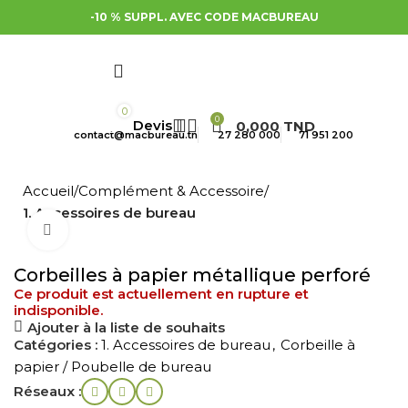
-10 % SUPPL. AVEC CODE MACBUREAU
0
0
0,000
TND
contact@macbureau.tn
27 280 000
71 951 200
Accueil
Complément & Accessoire
1. Accessoires de bureau
Cliquez pour agrandir
Corbeilles à papier métallique perforé
Ce produit est actuellement en rupture et
indisponible.
Ajouter à la liste de souhaits
Catégories :
1. Accessoires de bureau
,
Corbeille à
papier / Poubelle de bureau
Réseaux :