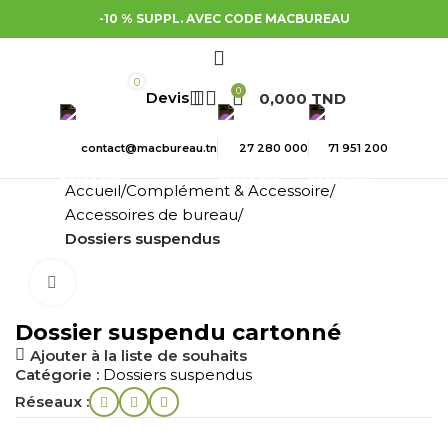
-10 % SUPPL. AVEC CODE MACBUREAU
0
0
0,000
TND
contact@macbureau.tn
27 280 000
71 951 200
Accueil
Complément & Accessoire
Accessoires de bureau
Dossiers suspendus
Cliquez pour agrandir
Dossier suspendu cartonné
Ajouter à la liste de souhaits
Catégorie :
Dossiers suspendus
Réseaux :