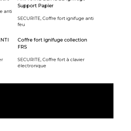
Support Papier
e anti
SECURITE
,
Coffre fort ignifuge anti
feu
LIRE LA SUITE
ANTI
Coffre fort ignifuge collection
FRS
er
SECURITE
,
Coffre fort à clavier
électronique
agasin
Retour sous 30 jours