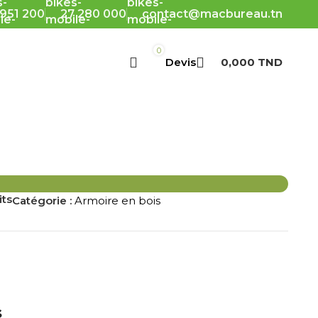
 951 200
27 280 000
contact@macbureau.tn
0
0,000
TND
its
Catégorie :
Armoire en bois
s