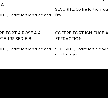
 A
SECURITE
,
Coffre fort ignifug
feu
ITE
,
Coffre fort ignifuge anti
A SUITE
LIRE LA SUITE
E FORT À POSE A 4
COFFRE FORT IGNIFUGE 
TEURS SERIE B
EFFRACTION
ITE
,
Coffre fort ignifuge anti
SECURITE
,
Coffre fort à clavi
électronique
Paiement sécurisé
Retrait gratuit en m