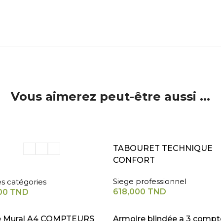
Vous aimerez peut-être aussi ...
ER AU PANIER
AJOUTER AU PANIER
TABOURET TECHNIQUE
CONFORT
Siege professionnel
es catégories
618,000
TND
00
TND
A SUITE
LIRE LA SUITE
e Mural A4 COMPTEURS
Armoire blindée a 3 compt