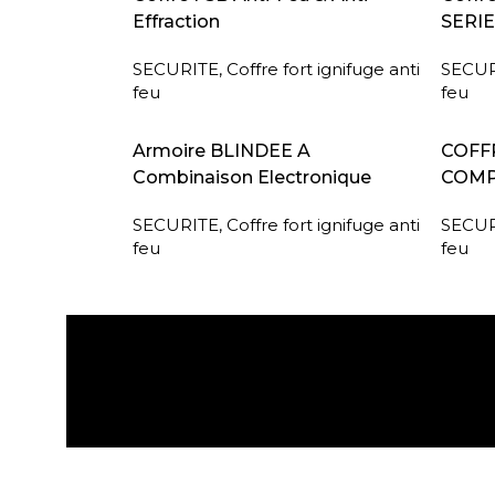
Effraction
SERIE
SECURITE
,
Coffre fort ignifuge anti
SECUR
feu
feu
LIRE LA SUITE
LIRE L
Armoire BLINDEE A
COFFR
Combinaison Electronique
COMP
SECURITE
,
Coffre fort ignifuge anti
SECUR
feu
feu
Expédition gratuite