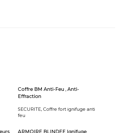
AJOUTER AU PANIER
Coffre BM Anti-Feu , Anti-
Effraction
SECURITE
,
Coffre fort ignifuge anti
feu
LIRE LA SUITE
eurs
ARMOIRE BLINDEE Ignifuge