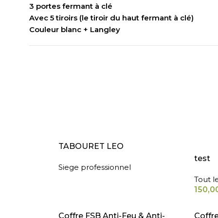
3 portes fermant à clé
Avec 5 tiroirs (le tiroir du haut fermant à clé)
Couleur blanc + Langley
LIRE LA SUITE
AJOUT
TABOURET LEO
test
Siege professionnel
Tout l
150,0
LIRE LA SUITE
LIRE L
Coffre FSB Anti-Feu & Anti-
Coffr