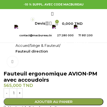
-10 % SUPPL. AVEC CODE MACBUREAU
0
0
0,000
TND
contact@macbureau.tn
27 280 000
71 951 200
Accueil
Siège & Fauteuil
Fauteuil direction
Cliquez pour agrandir
Fauteuil ergonomique AVION-PM
avec accoudoirs
565,000
TND
AJOUTER AU PANIER