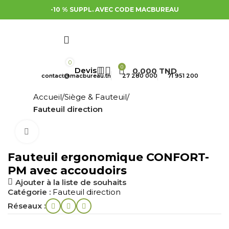
-10 % SUPPL. AVEC CODE MACBUREAU
0
0
0,000
TND
contact@macbureau.tn
27 280 000
71 951 200
Accueil
Siège & Fauteuil
Fauteuil direction
Cliquez pour agrandir
Fauteuil ergonomique CONFORT-
PM avec accoudoirs
Ajouter à la liste de souhaits
Catégorie :
Fauteuil direction
Réseaux :