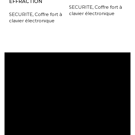
EFFRACTION
SECURITE
,
Coffre fort à
clavier électronique
SECURITE
,
Coffre fort à
clavier électronique
Expédition gratuite
Paiement sécurisé
Retrait gratuit en magasin