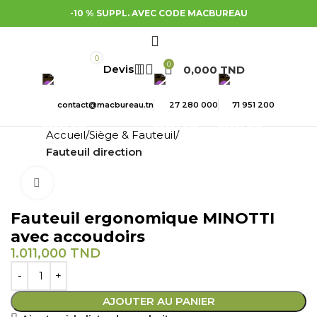
-10 % SUPPL. AVEC CODE MACBUREAU
0
0
0,000
TND
contact@macbureau.tn
27 280 000
71 951 200
Accueil
Siège & Fauteuil
Fauteuil direction
Cliquez pour agrandir
Fauteuil ergonomique MINOTTI
avec accoudoirs
1.011,000
TND
AJOUTER AU PANIER