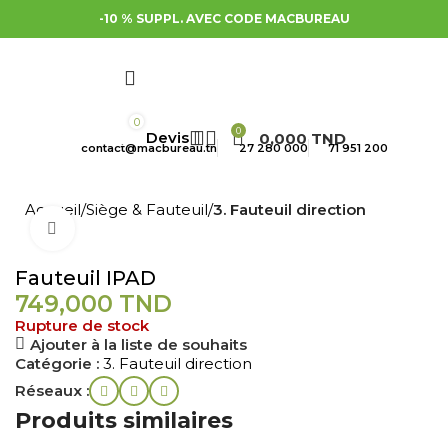
-10 % SUPPL. AVEC CODE MACBUREAU
0
0
0,000
TND
contact@macbureau.tn
27 280 000
71 951 200
Accueil
Siège & Fauteuil
3. Fauteuil direction
Cliquez pour agrandir
Fauteuil IPAD
749,000
TND
Rupture de stock
Ajouter à la liste de souhaits
Catégorie :
3. Fauteuil direction
Réseaux :
Produits similaires