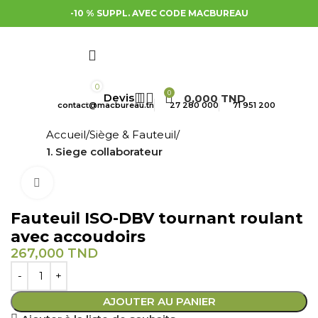
-10 % SUPPL. AVEC CODE MACBUREAU
0
0
0,000
TND
contact@macbureau.tn
27 280 000
71 951 200
Accueil
Siège & Fauteuil
1. Siege collaborateur
Cliquez pour agrandir
Fauteuil ISO-DBV tournant roulant
avec accoudoirs
267,000
TND
AJOUTER AU PANIER