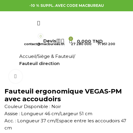
-10 % SUPPL. AVEC CODE MACBUREAU
0
0
0,000
TND
contact@macbureau.tn
27 280 000
71 951 200
Accueil
Siège & Fauteuil
Fauteuil direction
Cliquez pour agrandir
Fauteuil ergonomique VEGAS-PM
avec accoudoirs
Couleur Disponible : Noir
Assise : Longueur 46 cm/Largeur 51 cm
Acc. : Longueur 37 cm/Espace entre les accoudoirs 47
cm