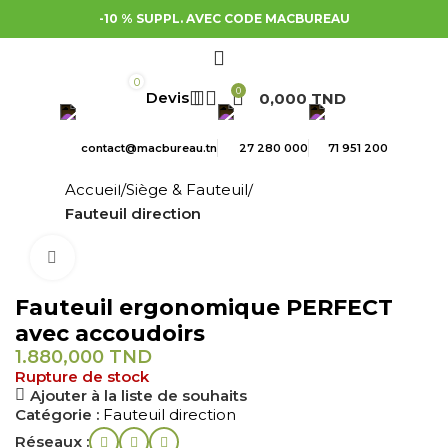
-10 % SUPPL. AVEC CODE MACBUREAU
0
0
0,000
TND
contact@macbureau.tn
27 280 000
71 951 200
Accueil
Siège & Fauteuil
Fauteuil direction
Cliquez pour agrandir
Fauteuil ergonomique PERFECT
avec accoudoirs
1.880,000
TND
Rupture de stock
Ajouter à la liste de souhaits
Catégorie :
Fauteuil direction
Réseaux :