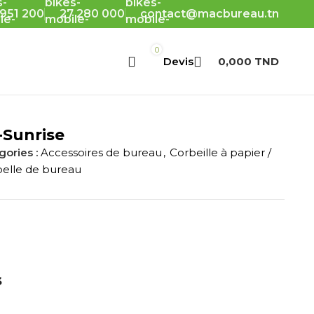
 951 200
27 280 000
contact@macbureau.tn
0
0,000
TND
-Sunrise
ories :
Accessoires de bureau
,
Corbeille à papier /
elle de bureau
s