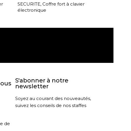
er
SECURITE
,
Coffre fort à clavier
électronique
agasin
Retour sous 30 jours
S'abonner à notre
nous
newsletter
Soyez au courant des nouveautés,
suivez les conseils de nos staffes
le de