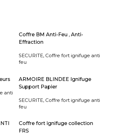
AJOUTER AU PANIER
Coffre BM Anti-Feu , Anti-
Effraction
SECURITE
,
Coffre fort ignifuge anti
feu
LIRE LA SUITE
eurs
ARMOIRE BLINDEE Ignifuge
Support Papier
e anti
SECURITE
,
Coffre fort ignifuge anti
feu
LIRE LA SUITE
ANTI
Coffre fort ignifuge collection
FRS