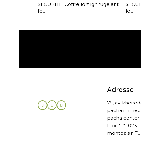
SECURITE
,
Coffre fort ignifuge anti
SECUR
feu
feu
Expédition gratuite
Adresse
75, av. kheire
pacha immeu
pacha center
bloc "c" 1073
montpaisir. Tu