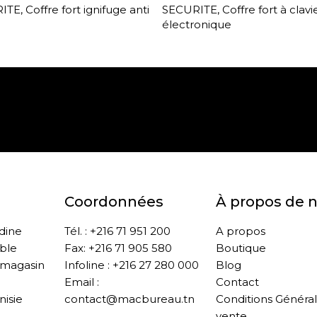
ITE
,
Coffre fort ignifuge anti
SECURITE
,
Coffre fort à clavi
électronique
Paiement sécurisé
Retrait gratuit en m
Coordonnées
À propos de 
ddine
Tél. : +216 71 951 200
A propos
ble
Fax: +216 71 905 580
Boutique
 magasin
Infoline : +216 27 280 000
Blog
Email :
Contact
nisie
contact@macbureau.tn
Conditions Généra
vente