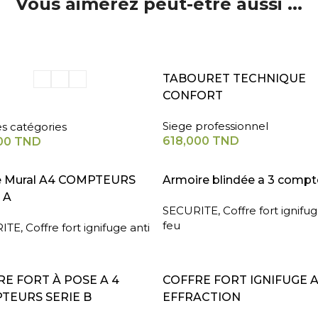
Vous aimerez peut-être aussi ...
ER AU PANIER
AJOUTER AU PANIER
TABOURET TECHNIQUE
CONFORT
Siege professionnel
es catégories
618,000
TND
00
TND
A SUITE
LIRE LA SUITE
e Mural A4 COMPTEURS
Armoire blindée a 3 compt
 A
SECURITE
,
Coffre fort ignifug
feu
ITE
,
Coffre fort ignifuge anti
A SUITE
LIRE LA SUITE
E FORT À POSE A 4
COFFRE FORT IGNIFUGE 
TEURS SERIE B
EFFRACTION