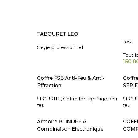
LIRE LA SUITE
AJOUT
TABOURET LEO
test
Siege professionnel
Tout l
150,0
LIRE LA SUITE
LIRE L
Coffre FSB Anti-Feu & Anti-
Coffr
Effraction
SERIE
SECURITE
,
Coffre fort ignifuge anti
SECUR
feu
feu
LIRE LA SUITE
LIRE L
Armoire BLINDEE A
COFFR
Combinaison Electronique
COMP