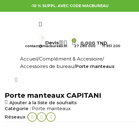
-10 % SUPPL. AVEC CODE MACBUREAU
0
0
0,000
TND
contact@macbureau.tn
27 280 000
71 951 200
Accueil
Complément & Accessoire
Accessoires de bureau
Porte manteaux
Cliquez pour agrandir
Porte manteaux CAPITANI
Ajouter à la liste de souhaits
Catégorie :
Porte manteaux
Réseaux :