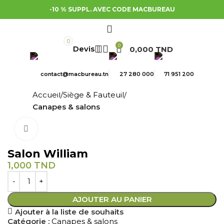
-10 % SUPPL. AVEC CODE MACBUREAU
0
0
0,000
TND
contact@macbureau.tn
27 280 000
71 951 200
Accueil
Siège & Fauteuil
Canapes & salons
Cliquez pour agrandir
Salon William
1,000
TND
AJOUTER AU PANIER
Ajouter à la liste de souhaits
Catégorie :
Canapes & salons