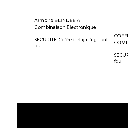
LIRE LA SUITE
Armoire BLINDEE A
Combinaison Electronique
LIRE L
COFFR
SECURITE
,
Coffre fort ignifuge anti
COMP
feu
SECUR
feu
Expédition gratuite