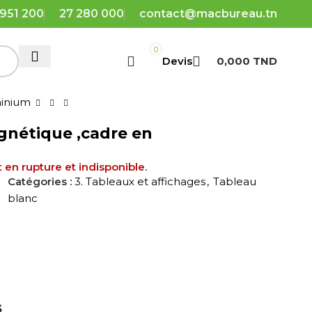
 951 200
27 280 000
contact@macbureau.tn
0
0,000
TND
minium
gnétique ,cadre en
 en rupture et indisponible.
Catégories :
3. Tableaux et affichages
,
Tableau
blanc
s