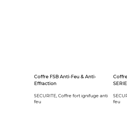
LIRE LA SUITE
LIRE L
Coffre FSB Anti-Feu & Anti-
Coffr
Effraction
SERIE
SECURITE
,
Coffre fort ignifuge anti
SECUR
feu
feu