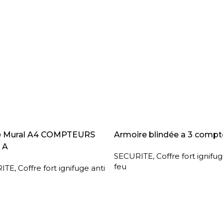
A SUITE
LIRE LA SUITE
e Mural A4 COMPTEURS
Armoire blindée a 3 compt
 A
SECURITE
,
Coffre fort ignifug
feu
ITE
,
Coffre fort ignifuge anti