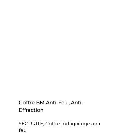
AJOUTER AU PANIER
Coffre BM Anti-Feu , Anti-
Effraction
SECURITE
,
Coffre fort ignifuge anti
feu