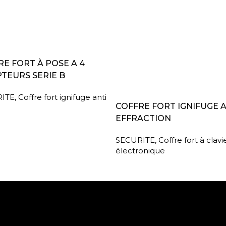
A SUITE
E FORT À POSE A 4
TEURS SERIE B
ITE
,
Coffre fort ignifuge anti
LIRE LA SUITE
COFFRE FORT IGNIFUGE 
EFFRACTION
SECURITE
,
Coffre fort à clavi
électronique
Paiement sécurisé
Retrait gratuit en m