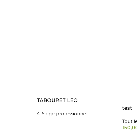
LIRE LA SUITE
AJOUT
TABOURET LEO
test
4. Siege professionnel
Tout l
150,0