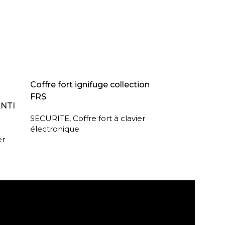
LIRE LA SUITE
Coffre fort ignifuge collection
FRS
ANTI
SECURITE
,
Coffre fort à clavier
électronique
er
agasin
Retour sous 30 jours