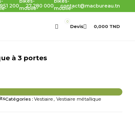
 951 200
27 280 000
contact@macbureau.tn
0
0,000
TND
que à 3 portes
its
Catégories :
Vestiaire
,
Vestiaire métallique