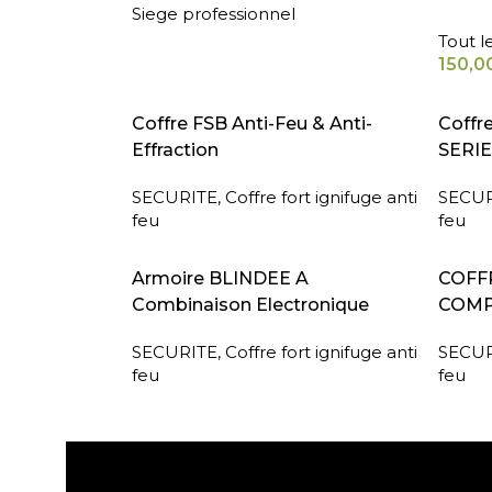
Siege professionnel
Tout l
150,0
LIRE LA SUITE
LIRE L
Coffre FSB Anti-Feu & Anti-
Coffr
Effraction
SERIE
SECURITE
,
Coffre fort ignifuge anti
SECUR
feu
feu
LIRE LA SUITE
LIRE L
Armoire BLINDEE A
COFFR
Combinaison Electronique
COMP
SECURITE
,
Coffre fort ignifuge anti
SECUR
feu
feu