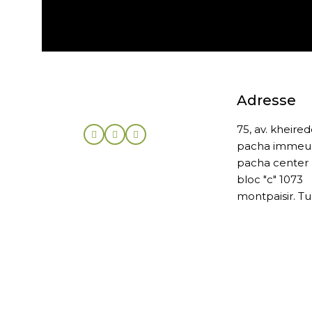
Expédition gratuite
Adresse
75, av. kheire
pacha immeu
pacha center
bloc "c" 1073
montpaisir. Tu