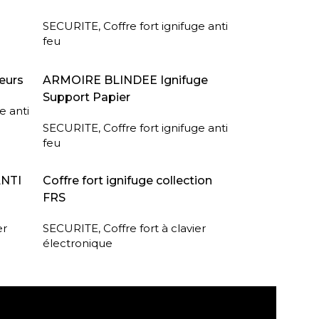
SECURITE
,
Coffre fort ignifuge anti
feu
LIRE LA SUITE
eurs
ARMOIRE BLINDEE Ignifuge
Support Papier
e anti
SECURITE
,
Coffre fort ignifuge anti
feu
LIRE LA SUITE
ANTI
Coffre fort ignifuge collection
FRS
er
SECURITE
,
Coffre fort à clavier
électronique