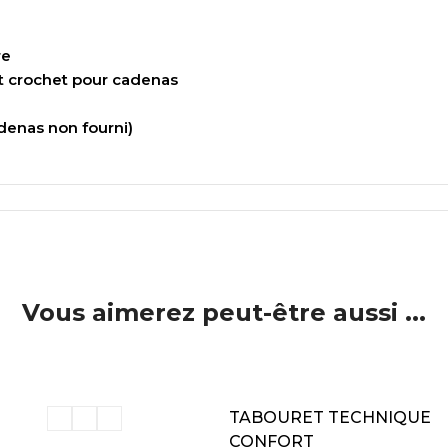
re
et crochet pour cadenas
denas non fourni)
Vous aimerez peut-être aussi ...
ER AU PANIER
AJOUTER AU PANIER
TABOURET TECHNIQUE
CONFORT