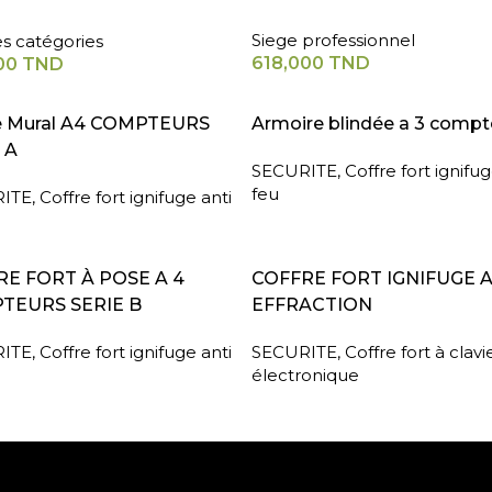
Siege professionnel
es catégories
618,000
TND
00
TND
A SUITE
LIRE LA SUITE
e Mural A4 COMPTEURS
Armoire blindée a 3 compt
 A
SECURITE
,
Coffre fort ignifug
feu
ITE
,
Coffre fort ignifuge anti
A SUITE
LIRE LA SUITE
E FORT À POSE A 4
COFFRE FORT IGNIFUGE 
TEURS SERIE B
EFFRACTION
ITE
,
Coffre fort ignifuge anti
SECURITE
,
Coffre fort à clavi
électronique