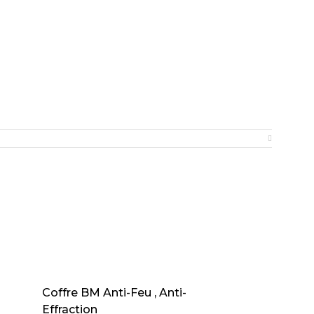
AJOUTER AU PANIER
Coffre BM Anti-Feu , Anti-
Effraction