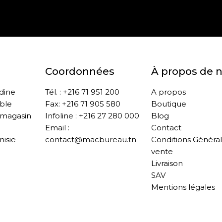
Paiement sécurisé
Retrait gratuit en m
Coordonnées
À propos de 
ddine
Tél. : +216 71 951 200
A propos
ble
Fax: +216 71 905 580
Boutique
 magasin
Infoline : +216 27 280 000
Blog
Email :
Contact
nisie
contact@macbureau.tn
Conditions Généra
vente
Livraison
SAV
Mentions légales