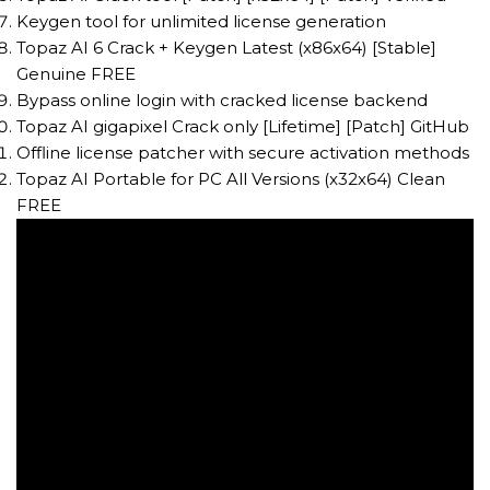
Keygen tool for unlimited license generation
Topaz AI 6 Crack + Keygen Latest (x86x64) [Stable]
Genuine FREE
Bypass online login with cracked license backend
Topaz AI gigapixel Crack only [Lifetime] [Patch] GitHub
Offline license patcher with secure activation methods
Topaz AI Portable for PC All Versions (x32x64) Clean
FREE