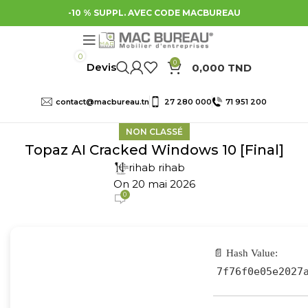
-10 % SUPPL. AVEC CODE MACBUREAU
0
0
0,000
TND
contact@macbureau.tn
27 280 000
71 951 200
NON CLASSÉ
Topaz AI Cracked Windows 10 [Final]
rihab rihab
On 20 mai 2026
0
📄 Hash Value:
7f76f0e05e2027