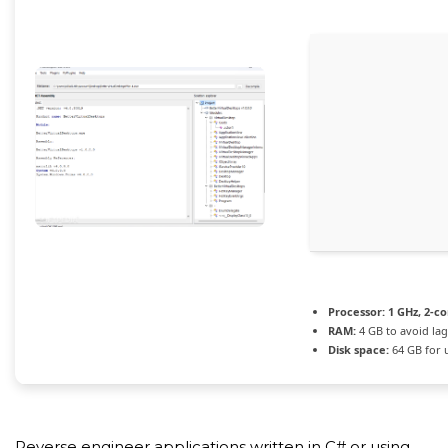
Processor:
1 GHz, 2-c
RAM:
4 GB to avoid lag
Disk space:
64 GB for 
Reverse engineer applications written in C# or using