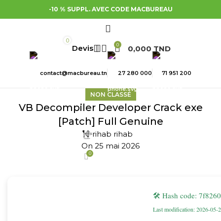
-10 % SUPPL. AVEC CODE MACBUREAU
0
0
0,000
TND
contact@macbureau.tn
27 280 000
71 951 200
NON CLASSÉ
VB Decompiler Developer Crack exe
[Patch] Full Genuine
rihab rihab
On 25 mai 2026
0
🛠 Hash code: 7f82
Last modification: 2026-05-