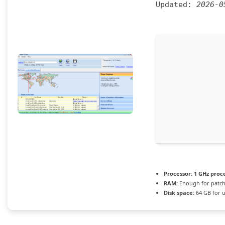
Updated:
2026-0
Processor:
1 GHz proc
RAM:
Enough for patc
Disk space:
64 GB for 