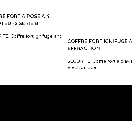
A SUITE
E FORT À POSE A 4
TEURS SERIE B
ITE
,
Coffre fort ignifuge anti
LIRE LA SUITE
COFFRE FORT IGNIFUGE 
EFFRACTION
SECURITE
,
Coffre fort à clavi
électronique
Paiement sécurisé
Retrait gratuit en m