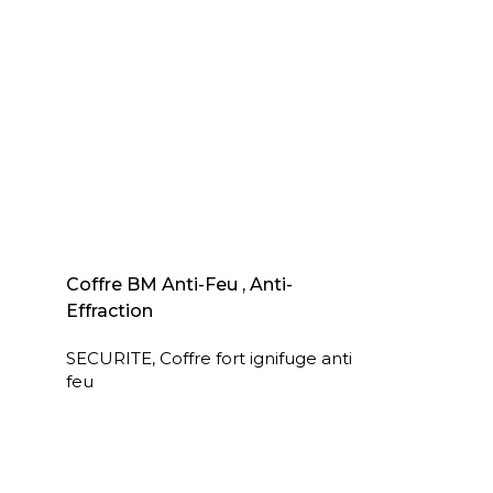
AJOUTER AU PANIER
Coffre BM Anti-Feu , Anti-
Effraction
SECURITE
,
Coffre fort ignifuge anti
feu