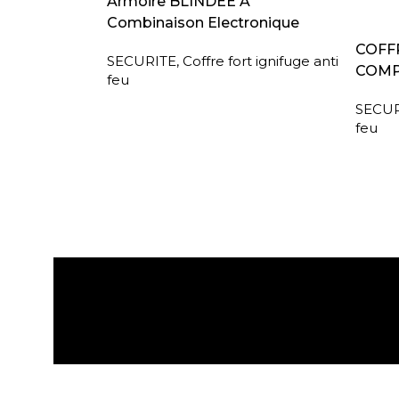
Armoire BLINDEE A
Combinaison Electronique
LIRE L
COFFR
SECURITE
,
Coffre fort ignifuge anti
COMP
feu
SECUR
feu
Expédition gratuite