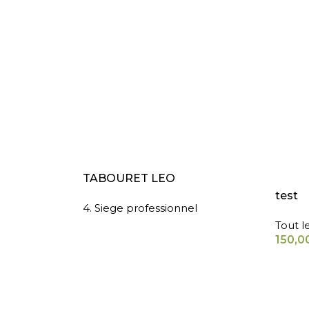
LIRE LA SUITE
AJOUT
TABOURET LEO
test
4. Siege professionnel
Tout l
150,0