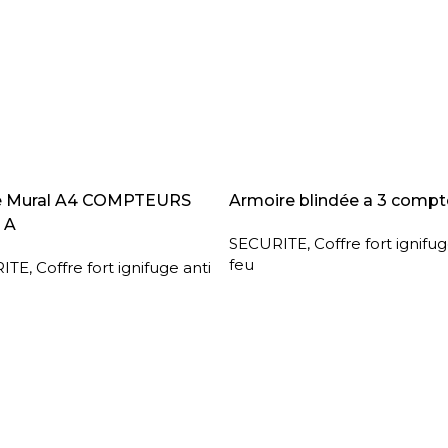
A SUITE
LIRE LA SUITE
e Mural A4 COMPTEURS
Armoire blindée a 3 compt
 A
SECURITE
,
Coffre fort ignifug
feu
ITE
,
Coffre fort ignifuge anti