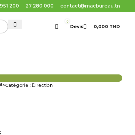
 951 200
27 280 000
contact@macbureau.tn
0
0,000
TND
its
Catégorie :
Direction
s