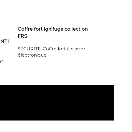
LIRE LA SUITE
Coffre fort ignifuge collection
FRS
ANTI
SECURITE
,
Coffre fort à clavier
électronique
er
agasin
Retour sous 30 jours