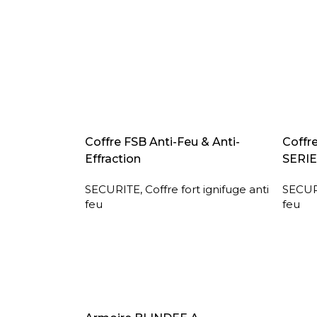
LIRE LA SUITE
LIRE L
Coffre FSB Anti-Feu & Anti-
Coffr
Effraction
SERIE
SECURITE
,
Coffre fort ignifuge anti
SECUR
feu
feu
LIRE LA SUITE