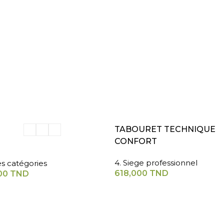
ER AU PANIER
AJOUTER AU PANIER
TABOURET TECHNIQUE
CONFORT
4. Siege professionnel
es catégories
618,000
TND
00
TND