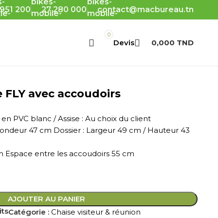
 951 200
27 280 000
contact@macbureau.tn
0
0,000
TND
xe FLY avec accoudoirs
en PVC blanc / Assise : Au choix du client
ofondeur 47 cm Dossier : Largeur 49 cm / Hauteur 43
m Espace entre les accoudoirs 55 cm
AJOUTER AU PANIER
its
Catégorie :
Chaise visiteur & réunion