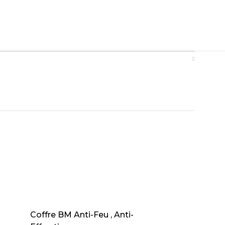
AJOUTER AU PANIER
Coffre BM Anti-Feu , Anti-