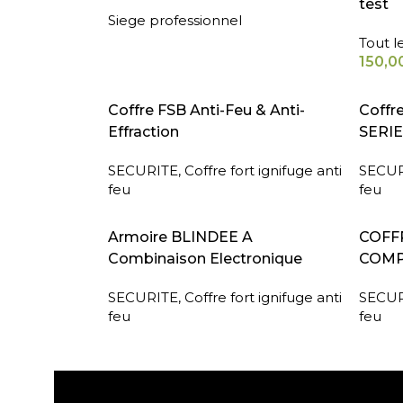
test
Siege professionnel
Tout l
150,0
LIRE LA SUITE
LIRE L
Coffre FSB Anti-Feu & Anti-
Coffr
Effraction
SERIE
SECURITE
,
Coffre fort ignifuge anti
SECUR
feu
feu
LIRE LA SUITE
LIRE L
Armoire BLINDEE A
COFFR
Combinaison Electronique
COMP
SECURITE
,
Coffre fort ignifuge anti
SECUR
feu
feu