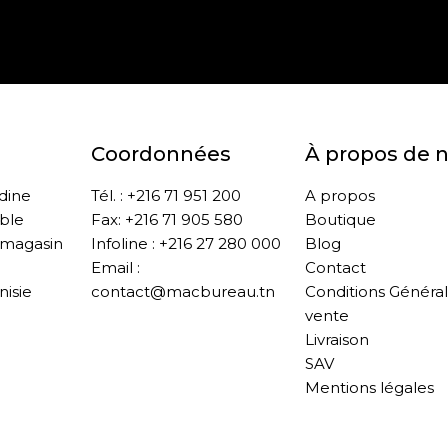
Paiement sécurisé
Retrait gratuit en m
Coordonnées
À propos de 
ddine
Tél. : +216 71 951 200
A propos
ble
Fax: +216 71 905 580
Boutique
 magasin
Infoline : +216 27 280 000
Blog
Email :
Contact
nisie
contact@macbureau.tn
Conditions Généra
vente
Livraison
SAV
Mentions légales