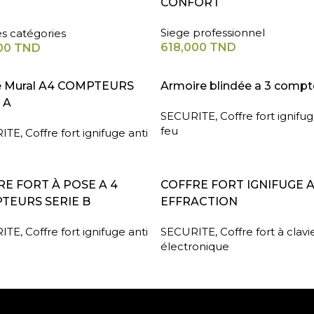
CONFORT
Siege professionnel
es catégories
618,000
TND
00
TND
A SUITE
LIRE LA SUITE
e Mural A4 COMPTEURS
Armoire blindée a 3 compt
 A
SECURITE
,
Coffre fort ignifug
feu
ITE
,
Coffre fort ignifuge anti
A SUITE
LIRE LA SUITE
E FORT À POSE A 4
COFFRE FORT IGNIFUGE 
TEURS SERIE B
EFFRACTION
ITE
,
Coffre fort ignifuge anti
SECURITE
,
Coffre fort à clavi
électronique