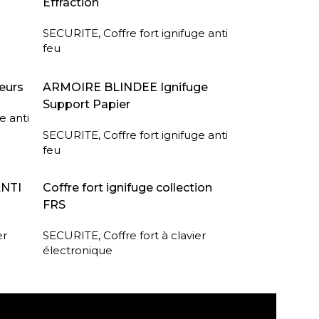
Effraction
SECURITE
,
Coffre fort ignifuge anti
feu
LIRE LA SUITE
eurs
ARMOIRE BLINDEE Ignifuge
Support Papier
e anti
SECURITE
,
Coffre fort ignifuge anti
feu
LIRE LA SUITE
ANTI
Coffre fort ignifuge collection
FRS
er
SECURITE
,
Coffre fort à clavier
électronique