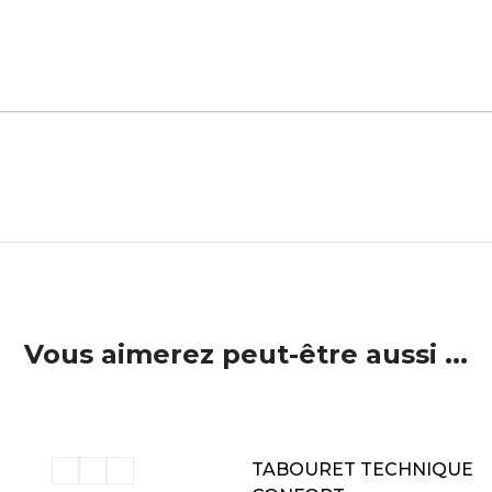
Vous aimerez peut-être aussi ...
ER AU PANIER
AJOUTER AU PANIER
TABOURET TECHNIQUE