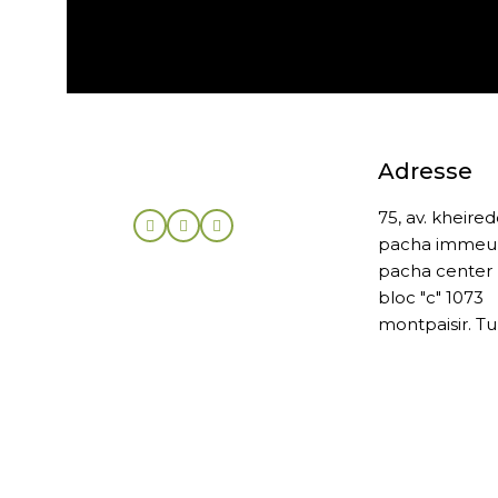
Expédition gratuite
Adresse
75, av. kheire
pacha immeu
pacha center
bloc "c" 1073
montpaisir. Tu