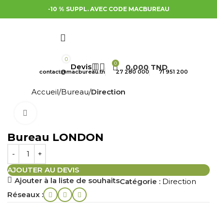
-10 % SUPPL. AVEC CODE MACBUREAU
0
0
0,000
TND
contact@macbureau.tn
27 280 000
71 951 200
Accueil
Bureau
Direction
Cliquez pour agrandir
Bureau LONDON
AJOUTER AU DEVIS
Ajouter à la liste de souhaits
Catégorie :
Direction
Réseaux :