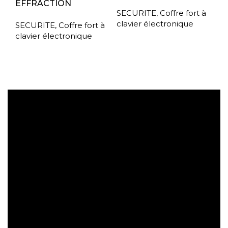
EFFRACTION
SECURITE
,
Coffre fort à
clavier électronique
SECURITE
,
Coffre fort à
clavier électronique
Expédition gratuite
Paiement sécurisé
Retrait gratuit en magasin