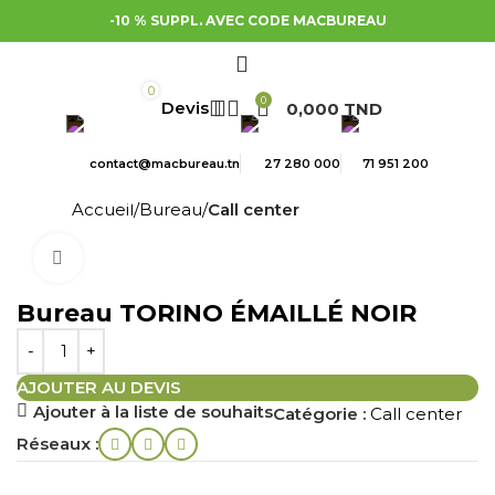
-10 % SUPPL. AVEC CODE MACBUREAU
0
0
0,000
TND
contact@macbureau.tn
27 280 000
71 951 200
Accueil
Bureau
Call center
Cliquez pour agrandir
Bureau TORINO ÉMAILLÉ NOIR
AJOUTER AU DEVIS
Ajouter à la liste de souhaits
Catégorie :
Call center
Réseaux :