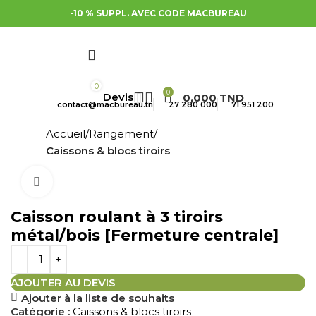
-10 % SUPPL. AVEC CODE MACBUREAU
0
0
0,000
TND
contact@macbureau.tn
27 280 000
71 951 200
Accueil
Rangement
Caissons & blocs tiroirs
Cliquez pour agrandir
Caisson roulant à 3 tiroirs
métal/bois [Fermeture centrale]
AJOUTER AU DEVIS
Ajouter à la liste de souhaits
Catégorie :
Caissons & blocs tiroirs