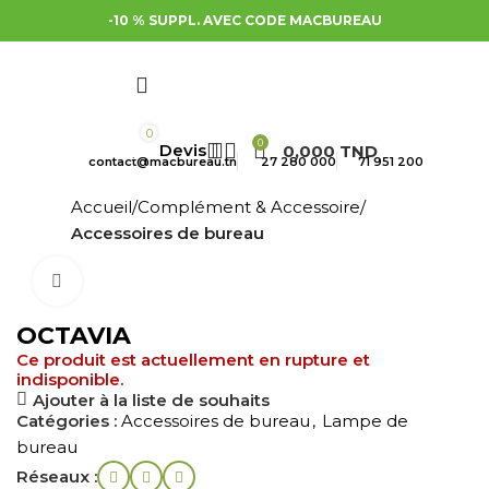
-10 % SUPPL. AVEC CODE MACBUREAU
0
0
0,000
TND
contact@macbureau.tn
27 280 000
71 951 200
Accueil
Complément & Accessoire
Accessoires de bureau
Cliquez pour agrandir
OCTAVIA
Ce produit est actuellement en rupture et
indisponible.
Ajouter à la liste de souhaits
Catégories :
Accessoires de bureau
,
Lampe de
bureau
Réseaux :