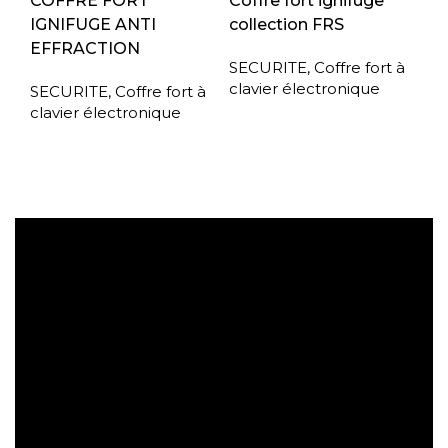
COFFRE FORT
Coffre fort ignifuge
IGNIFUGE ANTI
collection FRS
EFFRACTION
SECURITE
,
Coffre fort à
clavier électronique
SECURITE
,
Coffre fort à
clavier électronique
Expédition gratuite
Paiement sécurisé
Retrait gratuit en magasin