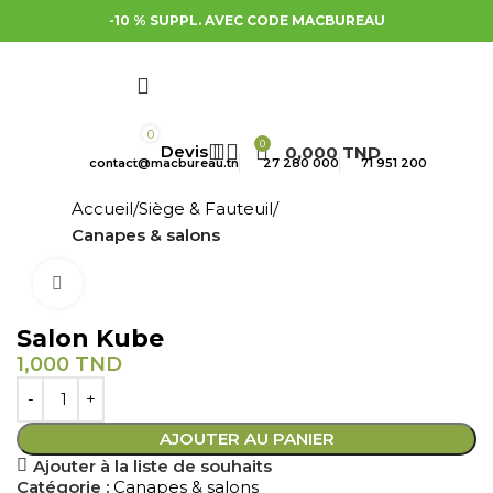
-10 % SUPPL. AVEC CODE MACBUREAU
0
0
0,000
TND
contact@macbureau.tn
27 280 000
71 951 200
Accueil
Siège & Fauteuil
Canapes & salons
Cliquez pour agrandir
Salon Kube
1,000
TND
AJOUTER AU PANIER
Ajouter à la liste de souhaits
Catégorie :
Canapes & salons