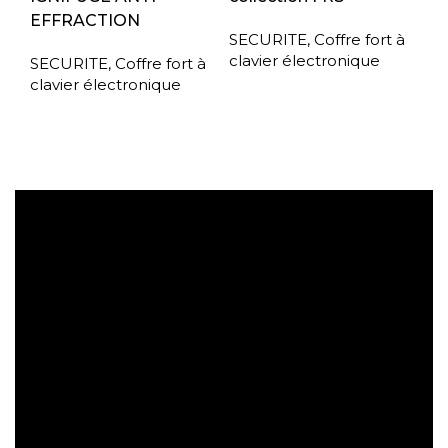
EFFRACTION
SECURITE
,
Coffre fort à
clavier électronique
SECURITE
,
Coffre fort à
clavier électronique
Expédition gratuite
Paiement sécurisé
Retrait gratuit en magasin