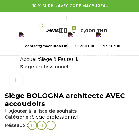
-10 % SUPPL. AVEC CODE MACBUREAU
0
0
0,000
TND
contact@macbureau.tn
27 280 000
71 951 200
Accueil
Siège & Fauteuil
Siege professionnel
Cliquez pour agrandir
Siège BOLOGNA architecte AVEC
accoudoirs
Ajouter à la liste de souhaits
Catégorie :
Siege professionnel
Réseaux :