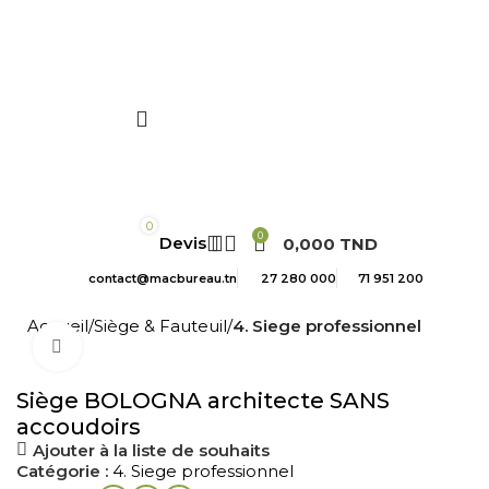
-10 % SUPPL. AVEC CODE MACBUREAU
0
0
0,000
TND
contact@macbureau.tn
27 280 000
71 951 200
Accueil
Siège & Fauteuil
4. Siege professionnel
Cliquez pour agrandir
Siège BOLOGNA architecte SANS
accoudoirs
Ajouter à la liste de souhaits
Catégorie :
4. Siege professionnel