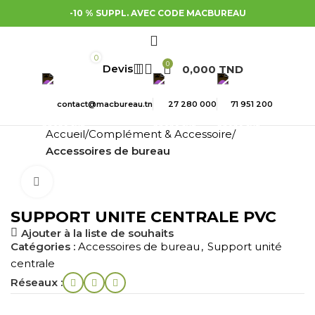
-10 % SUPPL. AVEC CODE MACBUREAU
0
0
0,000
TND
contact@macbureau.tn
27 280 000
71 951 200
Accueil
Complément & Accessoire
Accessoires de bureau
Cliquez pour agrandir
SUPPORT UNITE CENTRALE PVC
Ajouter à la liste de souhaits
Catégories :
Accessoires de bureau
,
Support unité
centrale
Réseaux :