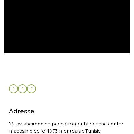
Retrait gratuit en magasin
Retour sous 30 jours
Adresse
75, av. kheireddine pacha immeuble pacha center
magasin bloc "c" 1073 montpaisir. Tunisie