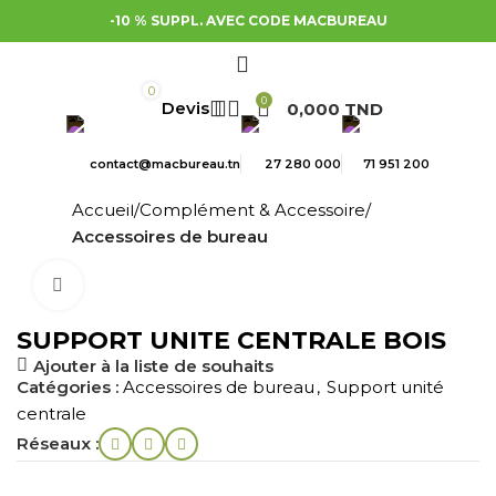
-10 % SUPPL. AVEC CODE MACBUREAU
0
0
0,000
TND
contact@macbureau.tn
27 280 000
71 951 200
Accueil
Complément & Accessoire
Accessoires de bureau
Cliquez pour agrandir
SUPPORT UNITE CENTRALE BOIS
Ajouter à la liste de souhaits
Catégories :
Accessoires de bureau
,
Support unité
centrale
Réseaux :