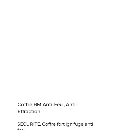
AJOUTER AU PANIER
Coffre BM Anti-Feu , Anti-
Effraction
SECURITE
,
Coffre fort ignifuge anti