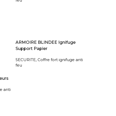
feu
LIRE LA SUITE
ARMOIRE BLINDEE Ignifuge
Support Papier
SECURITE
,
Coffre fort ignifuge anti
feu
eurs
e anti