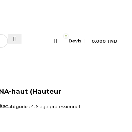
 951 200
27 280 000
contact@macbureau.tn
0
0,000
TND
NA-haut (Hauteur
its
Catégorie :
4. Siege professionnel