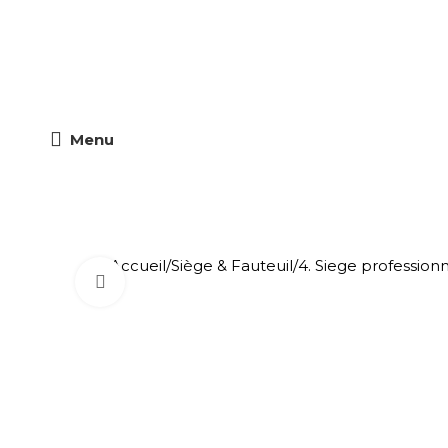
Le spécialiste du mobilier d'entreprises
Menu
Accueil
Siège & Fauteuil
4. Siege profession
Cliquez pour agrandir