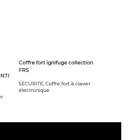
LIRE LA SUITE
Coffre fort ignifuge collection
FRS
ANTI
SECURITE
,
Coffre fort à clavier
électronique
er
agasin
Retour sous 30 jours