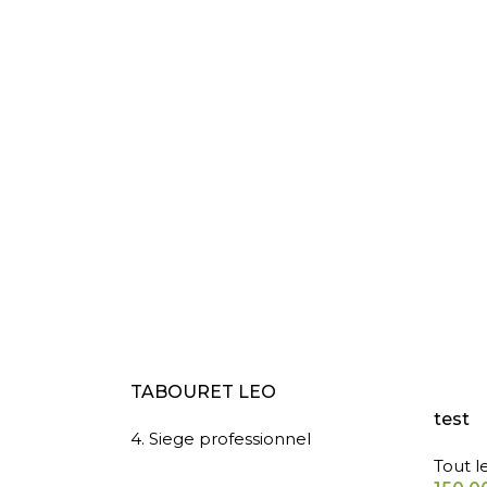
LIRE LA SUITE
AJOUT
TABOURET LEO
test
4. Siege professionnel
Tout l