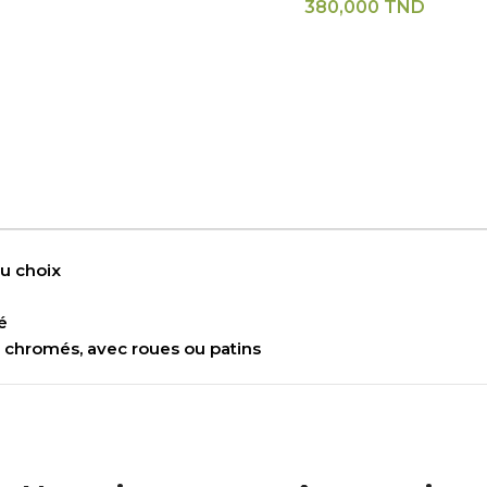
380,000
TND
au choix
é
s chromés, avec roues ou patins