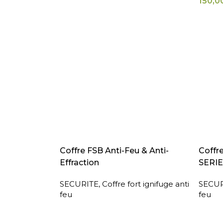
150,0
LIRE LA SUITE
LIRE L
Coffre FSB Anti-Feu & Anti-
Coffr
Effraction
SERIE
SECURITE
,
Coffre fort ignifuge anti
SECUR
feu
feu