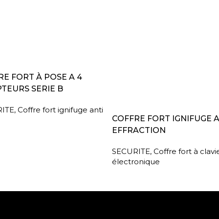
A SUITE
E FORT À POSE A 4
TEURS SERIE B
ITE
,
Coffre fort ignifuge anti
LIRE LA SUITE
COFFRE FORT IGNIFUGE 
EFFRACTION
SECURITE
,
Coffre fort à clavi
électronique
Paiement sécurisé
Retrait gratuit en m