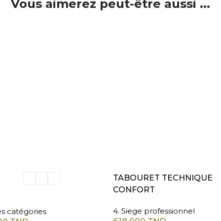
Vous aimerez peut-être aussi ...
ER AU PANIER
AJOUTER AU PANIER
TABOURET TECHNIQUE
CONFORT
4. Siege professionnel
es catégories