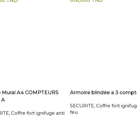
618,000
TND
00
TND
A SUITE
LIRE LA SUITE
e Mural A4 COMPTEURS
Armoire blindée a 3 compt
 A
SECURITE
,
Coffre fort ignifug
feu
ITE
,
Coffre fort ignifuge anti