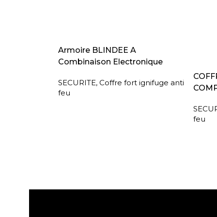
LIRE LA SUITE
Armoire BLINDEE A
Combinaison Electronique
LIRE L
COFFR
SECURITE
,
Coffre fort ignifuge anti
COMP
feu
SECUR
feu
Expédition gratuite