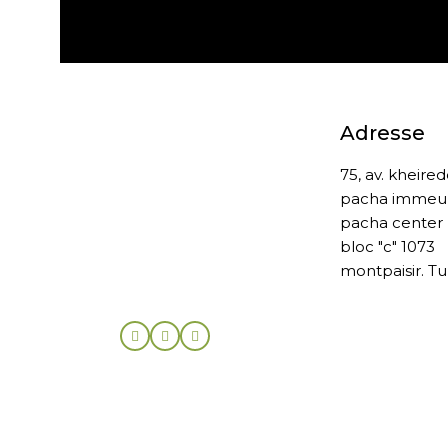
Adresse
75, av. kheire
pacha immeu
pacha center
bloc "c" 1073
montpaisir. Tu