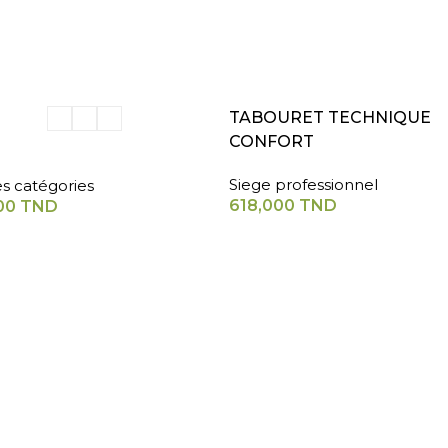
ER AU PANIER
AJOUTER AU PANIER
TABOURET TECHNIQUE
CONFORT
Siege professionnel
es catégories
618,000
TND
00
TND