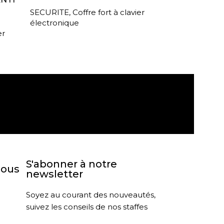
SECURITE
,
Coffre fort à clavier
électronique
er
agasin
Retour sous 30 jours
S'abonner à notre
nous
newsletter
Soyez au courant des nouveautés,
suivez les conseils de nos staffes