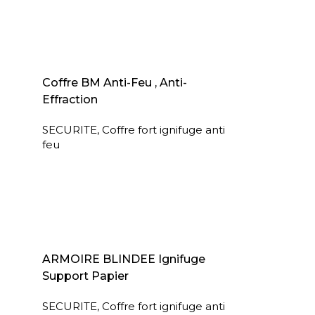
AJOUTER AU PANIER
Coffre BM Anti-Feu , Anti-
Effraction
SECURITE
,
Coffre fort ignifuge anti
feu
LIRE LA SUITE
ARMOIRE BLINDEE Ignifuge
Support Papier
SECURITE
,
Coffre fort ignifuge anti