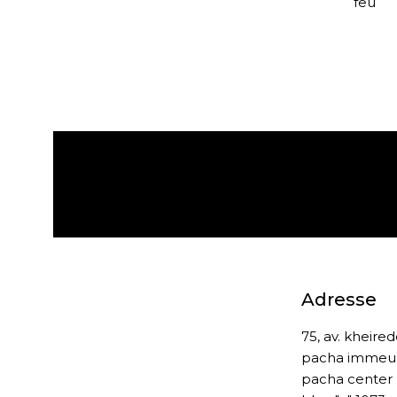
feu
Expédition gratuite
Adresse
75, av. kheire
pacha immeu
pacha center