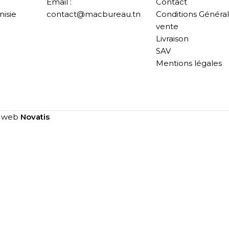
Email :
Contact
nisie
contact@macbureau.tn
Conditions Généra
vente
Livraison
SAV
Mentions légales
e web
Novatis