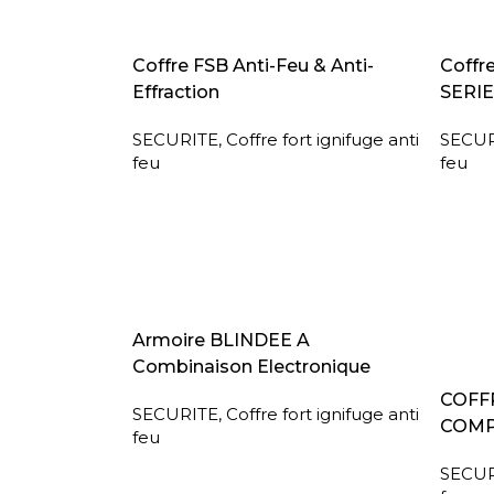
LIRE LA SUITE
LIRE L
Coffre FSB Anti-Feu & Anti-
Coffr
Effraction
SERIE
SECURITE
,
Coffre fort ignifuge anti
SECUR
feu
feu
LIRE LA SUITE
Armoire BLINDEE A
Combinaison Electronique
LIRE L
COFFR
SECURITE
,
Coffre fort ignifuge anti
COMP
feu
SECUR