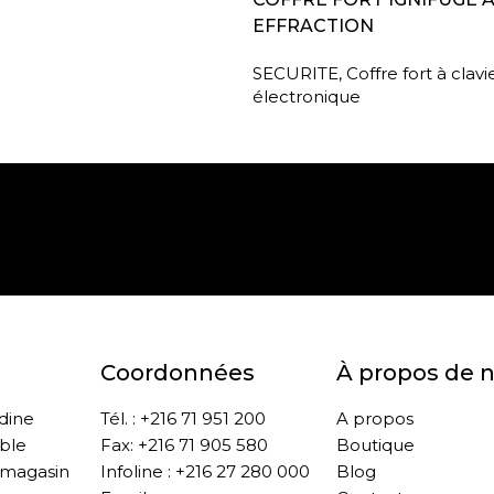
EFFRACTION
SECURITE
,
Coffre fort à clavi
électronique
Paiement sécurisé
Retrait gratuit en m
Coordonnées
À propos de 
ddine
Tél. : +216 71 951 200
A propos
ble
Fax: +216 71 905 580
Boutique
 magasin
Infoline : +216 27 280 000
Blog