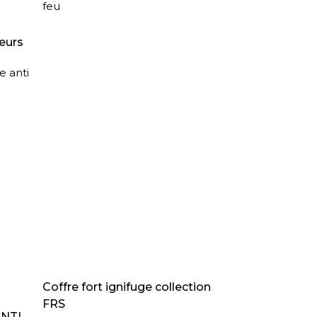
feu
eurs
e anti
LIRE LA SUITE
Coffre fort ignifuge collection
FRS
ANTI