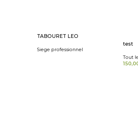
LIRE LA SUITE
AJOUT
TABOURET LEO
test
Siege professionnel
Tout l
150,0