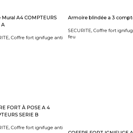
A SUITE
LIRE LA SUITE
e Mural A4 COMPTEURS
Armoire blindée a 3 compt
 A
SECURITE
,
Coffre fort ignifug
feu
ITE
,
Coffre fort ignifuge anti
A SUITE
E FORT À POSE A 4
TEURS SERIE B
ITE
,
Coffre fort ignifuge anti
LIRE LA SUITE
COFFRE FORT IGNIFUGE 