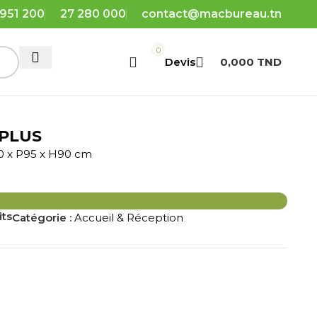
 951 200
27 280 000
contact@macbureau.tn
0
0,000
TND
 PLUS
 x P95 x H90 cm
its
Catégorie :
Accueil & Réception