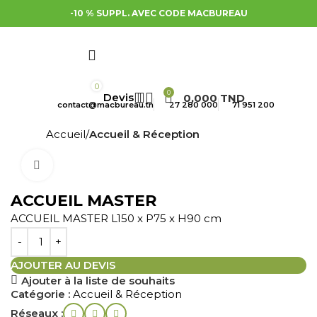
-10 % SUPPL. AVEC CODE MACBUREAU
0
0
0,000
TND
contact@macbureau.tn
27 280 000
71 951 200
Accueil
Accueil & Réception
Cliquez pour agrandir
ACCUEIL MASTER
ACCUEIL MASTER L150 x P75 x H90 cm
AJOUTER AU DEVIS
Ajouter à la liste de souhaits
Catégorie :
Accueil & Réception
Réseaux :